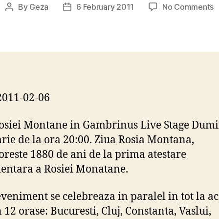
o
By
Geza
6 February 2011
No Comments
Post
Post
Z
author
date
R
M
i
G
P
2011-02-06
osiei Montane in Gambrinus Live Stage Dumi
rie de la ora 20:00. Ziua Rosia Montana,
oreste 1880 de ani de la prima atestare
ntara a Rosiei Monatane.
eveniment se celebreaza in paralel in tot la a
 12 orase: Bucuresti, Cluj, Constanta, Vaslui,