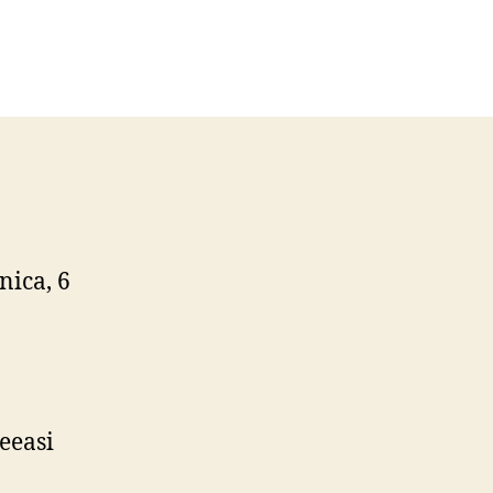
n
iua
osiei
ontane
n
ambrinus
ub
nica, 6
ceeasi