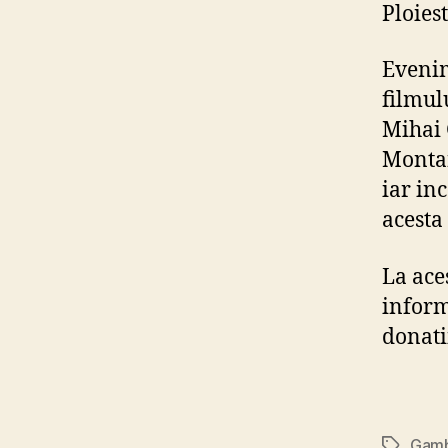
Ploiest
Evenim
filmul
Mihai 
Montan
iar in
acesta
La ace
inform
donati
Gamb
Tags