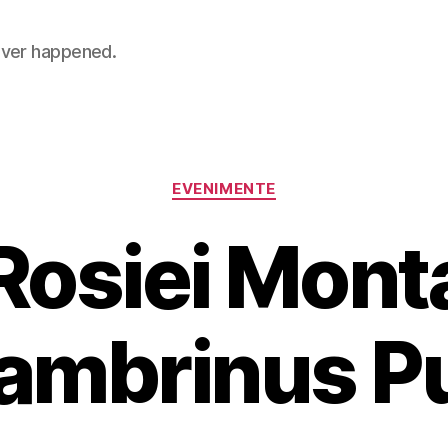
 never happened.
Categories
EVENIMENTE
Rosiei Mont
ambrinus P