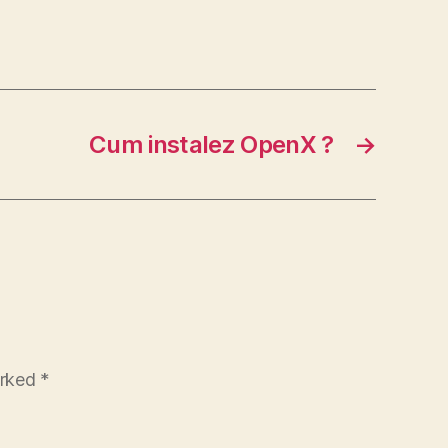
Cum instalez OpenX ?
→
arked
*