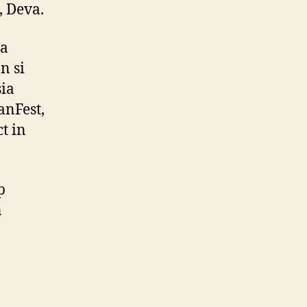
, Deva.
ia
n si
sia
anFest,
t in
p
n