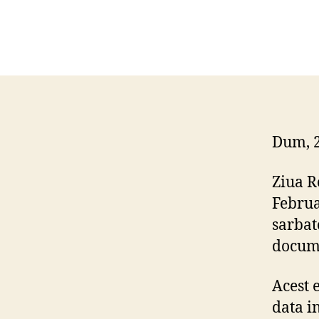
Dum, 
Ziua R
Februa
sarbat
docume
Acest 
data in