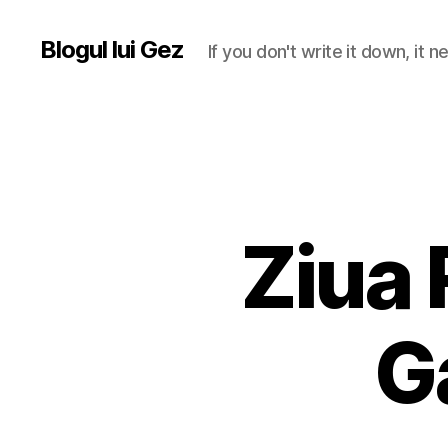
Blogul lui Gez
If you don't write it down, it
Ziua 
G