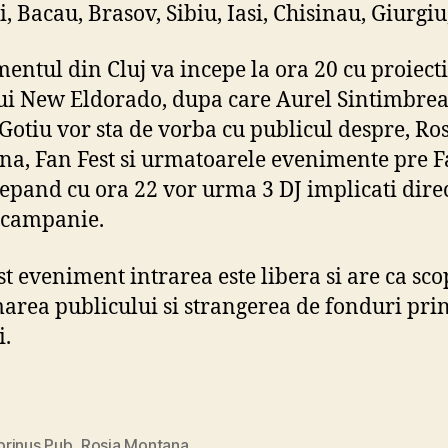
i, Bacau, Brasov, Sibiu, Iasi, Chisinau, Giurgiu
entul din Cluj va incepe la ora 20 cu proiect
ui New Eldorado, dupa care Aurel Sintimbrea
Gotiu vor sta de vorba cu publicul despre, Ro
a, Fan Fest si urmatoarele evenimente pre F
cepand cu ora 22 vor urma 3 DJ implicati direc
 campanie.
st eveniment intrarea este libera si are ca sco
area publicului si strangerea de fonduri pri
i.
rinus Pub
,
Rosia Montana