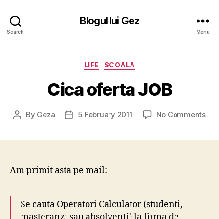
Blogul lui Gez
Search
Menu
Categories
LIFE
SCOALA
Cica oferta JOB
on
By
Geza
5 February 2011
No Comments
Post
Post
Cic
author
date
ofe
JO
Am primit asta pe mail:
Se cauta Operatori Calculator (studenti,
masteranzi sau absolventi) la firma de