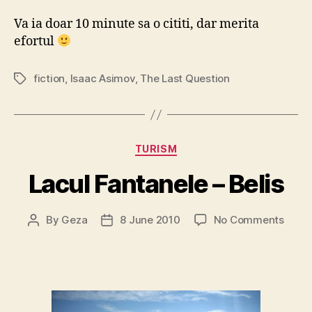
Va ia doar 10 minute sa o cititi, dar merita
efortul
fiction
,
Isaac Asimov
,
The Last Question
Tags
Categories
TURISM
Lacul Fantanele – Belis
on
By
Geza
8 June 2010
No Comments
Post
Post
Lacul
author
date
Fanta
–
Belis