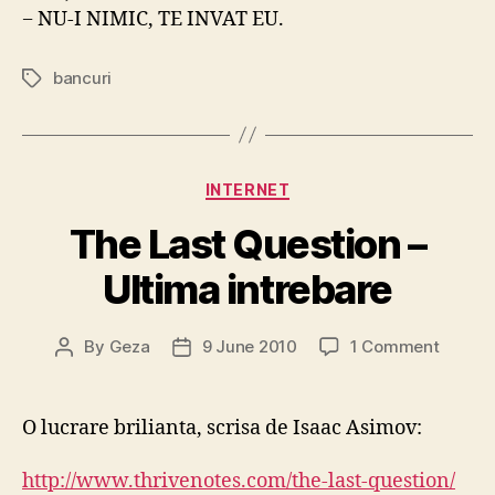
− NU-I NIMIC, TE INVAT EU.
bancuri
Tags
Categories
INTERNET
The Last Question –
Ultima intrebare
on
By
Geza
9 June 2010
1 Comment
Post
Post
The
author
date
Last
Questi
O lucrare brilianta, scrisa de Isaac Asimov:
–
Ultima
http://www.thrivenotes.com/the-last-question/
intreba