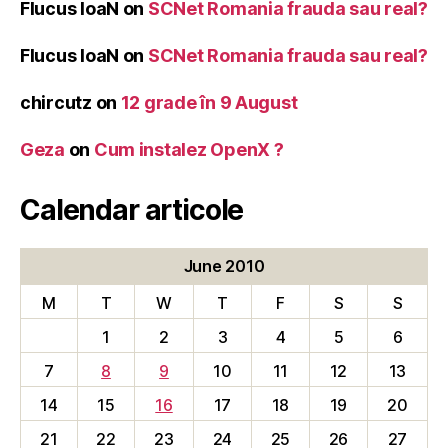
Flucus IoaN
on
SCNet Romania frauda sau real?
Flucus IoaN
on
SCNet Romania frauda sau real?
chircutz
on
12 grade în 9 August
Geza
on
Cum instalez OpenX ?
Calendar articole
June 2010
M
T
W
T
F
S
S
1
2
3
4
5
6
7
8
9
10
11
12
13
14
15
16
17
18
19
20
21
22
23
24
25
26
27