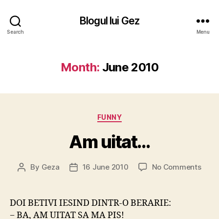
Blogul lui Gez
Search
Menu
Month:
June 2010
Categories
FUNNY
Am uitat…
on
By
Geza
16 June 2010
No Comments
Post
Post
Am
author
date
uitat
DOI BETIVI IESIND DINTR-O BERARIE:
− BA, AM UITAT SA MA PIS!