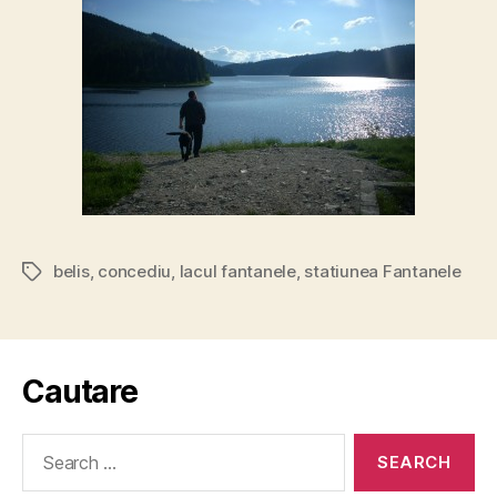
belis
,
concediu
,
lacul fantanele
,
statiunea Fantanele
Tags
Cautare
Search
for: