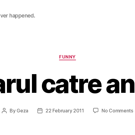
 never happened.
Categories
FUNNY
rul catre a
By
Geza
22 February 2011
No Comments
Post
Post
author
date