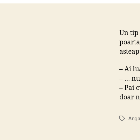
Un tip
poarta
asteap
– Ai lu
– … nu
– Pai 
doar n
Anga
Tags