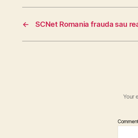
←
SCNet Romania frauda sau re
Your e
Commen