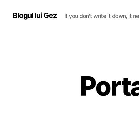
Blogul lui Gez
If you don't write it down, it
Porta