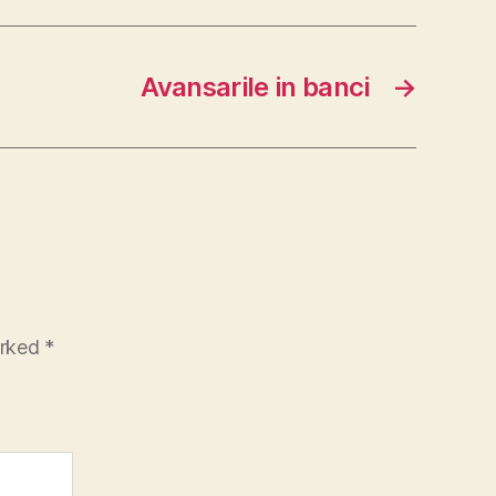
Avansarile in banci
→
arked
*