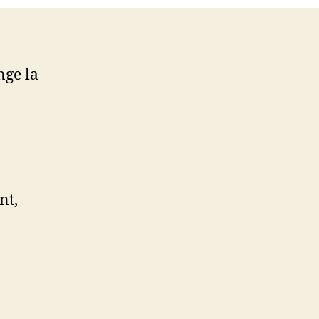
nge la
nt,